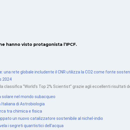
he hanno visto protagonista l’IPCF.
una rete globale includente il CNR utilizza la CO2 come fonte sostenib
ts 2024
la classifica “World’s Top 2% Scientist” grazie agli eccellenti risultati de
gia solare nel mondo subacqueo
Italiana di Astrobiologia
ca tra chimica e fisica
pato un nuovo catalizzatore sostenibile al nichel-indio
la i segreti quantistici dell’acqua