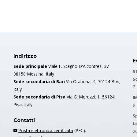
Indirizzo
E
Sede principale
Viale F. Stagno D'Alcontres, 37
5
98158 Messina, Italy
S
Sede secondaria di Bari
Via Orabona, 4, 70124 Bari,
7 
Italy
Sede secondaria di Pisa
Via G. Moruzzi, 1, 56124,
I
Pisa, Italy
9
S
Contatti
L
Posta elettronica certificata
(PEC):
30