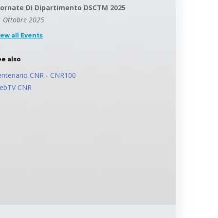
iornate Di Dipartimento DSCTM 2025
 Ottobre 2025
iew all Events
ee also
entenario CNR - CNR100
ebTV CNR