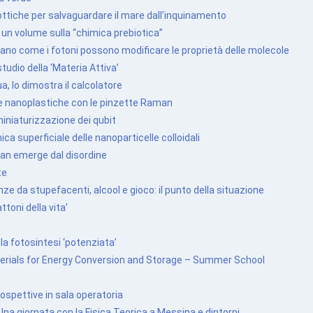
ttiche per salvaguardare il mare dall’inquinamento
un volume sulla “chimica prebiotica”
lano come i fotoni possono modificare le proprietà delle molecole
udio della ‘Materia Attiva’
a, lo dimostra il calcolatore
 e nanoplastiche con le pinzette Raman
iniaturizzazione dei qubit
ca superficiale delle nanoparticelle colloidali
an emerge dal disordine
te
e da stupefacenti, alcool e gioco: il punto della situazione
toni della vita’
a fotosintesi ‘potenziata’
erials for Energy Conversion and Storage – Summer School
ospettive in sala operatoria
 Una giornata con la Fisica Teorica a Messina e dintorni