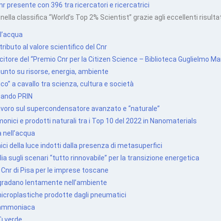
 presente con 396 tra ricercatori e ricercatrici
nella classifica “World’s Top 2% Scientist” grazie agli eccellenti risultati
l’acqua
ibuto al valore scientifico del Cnr
citore del “Premio Cnr per la Citizen Science – Biblioteca Guglielmo Ma
 punto su risorse, energia, ambiente
” a cavallo tra scienza, cultura e società
Bando PRIN
avoro sul supercondensatore avanzato e “naturale”
smonici e prodotti naturali tra i Top 10 del 2022 in Nanomaterials
a nell’acqua
i della luce indotti dalla presenza di metasuperfici
ia sugli scenari “tutto rinnovabile” per la transizione energetica
l Cnr di Pisa per le imprese toscane
egradano lentamente nell’ambiente
microplastiche prodotte dagli pneumatici
l’ammoniaca
iù verde