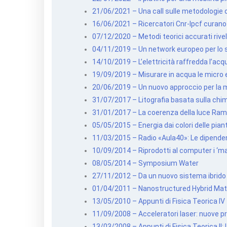
21/06/2021 – Una call sulle metodologie o
16/06/2021 – Ricercatori Cnr-Ipcf curano 
07/12/2020 – Metodi teorici accurati rive
04/11/2019 – Un network europeo per lo st
14/10/2019 – L’elettricità raffredda l’acqu
19/09/2019 – Misurare in acqua le micro
20/06/2019 – Un nuovo approccio per la m
31/07/2017 – Litografia basata sulla chimi
31/01/2017 – La coerenza della luce Ram
05/05/2015 – Energia dai colori delle pian
11/03/2015 – Radio «Aula40»: Le dipendenz
10/09/2014 – Riprodotti al computer i ‘mat
08/05/2014 – Symposium Water
27/11/2012 – Da un nuovo sistema ibrido l
01/04/2011 – Nanostructured Hybrid Mat
13/05/2010 – Appunti di Fisica Teorica IV
11/09/2008 – Acceleratori laser: nuove pr
13/03/2008 – Appunti di Fisica Teorica II: