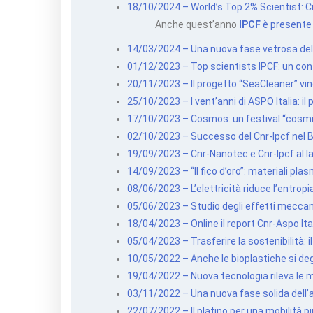
18/10/2024 – World’s Top 2% Scientist: Cnr
Anche quest’anno
IPCF
è presente
14/03/2024 – Una nuova fase vetrosa del
01/12/2023 – Top scientists IPCF: un contr
20/11/2023 – Il progetto “SeaCleaner” vin
25/10/2023 – I vent’anni di ASPO Italia: il
17/10/2023 – Cosmos: un festival “cosmico
02/10/2023 – Successo del Cnr-Ipcf nel 
19/09/2023 – Cnr-Nanotec e Cnr-Ipcf al l
14/09/2023 – “Il fico d’oro”: materiali pla
08/06/2023 – L’elettricità riduce l’entropi
05/06/2023 – Studio degli effetti meccanic
18/04/2023 – Online il report Cnr-Aspo Ital
05/04/2023 – Trasferire la sostenibilità: i
10/05/2022 – Anche le bioplastiche si d
19/04/2022 – Nuova tecnologia rileva le 
03/11/2022 – Una nuova fase solida del
22/07/2022 – Il platino per una mobilità p