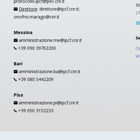
protocollo.ipcf@pec.cnr.it
G
Direttore
: direttore@ipcf.cnr.it;
21
onofrio.marago@cnr.it
V
Messina
S
amministrazione.me@ipcf.cnr.it
+39 090 39762200
C
W
Bari
amministrazione.ba@ipcf.cnr.it
+39 080 5442209
Pisa
amministrazione.pi@ipcf.cnr.it
+39 050 3152233