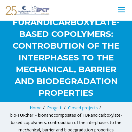
BIONANOCOMPOSITES OF
FURANDICARBOXYLATE-
BASED COPOLYMERS:
CONTROBUTION OF THE
INTERPHASES TO THE
MECHANICAL, BARRIER
AND BIODEGRADATION
PROPERTIES
Home
/
Progetti
/
Closed projects
/
bio-FURther – bionanocomposites of FURandicarboxylate-
based copolymers: controbution of the interphases to the
mechanical, barrier and biodegradation properties