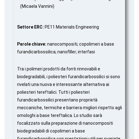
(Micaela Vannini)
Settore ERC:
PE11 Materials Engineering
Parole chiave:
nanocompositi; copolimeri a base
furandicarbossilica; nanofìller; interfasi
Tra i polimeri prodotti da fonti rinnovabili e
biodegradabili, i poliesteri furandicarbossilici si sono
rivelati una nuova e interessante alternativa ai
poliesteri tereftalici. Tutti i poliesteri
furandicarbossilici presentano proprietà
meccaniche, termiche e barriera migliori rispetto agli
omologhi a base tereftalica. Lo studio sarà
focalizzato sulla preparazione di nanocompositi
biodegradabili di copolimeri a base
furandicarbossilica con prestazioni utili per svariate