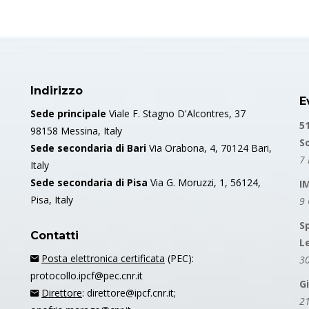
Indirizzo
E
Sede principale
Viale F. Stagno D'Alcontres, 37
5
98158 Messina, Italy
S
Sede secondaria di Bari
Via Orabona, 4, 70124 Bari,
7 
Italy
Sede secondaria di Pisa
Via G. Moruzzi, 1, 56124,
I
Pisa, Italy
9
S
Contatti
L
Posta elettronica certificata
(PEC):
30
protocollo.ipcf@pec.cnr.it
G
Direttore
: direttore@ipcf.cnr.it;
21