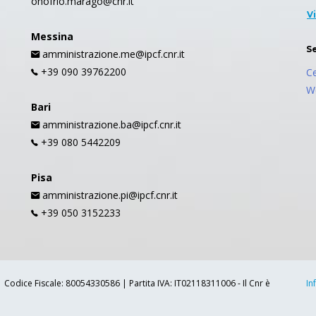
onofrio.marago@cnr.it
V
Messina
S
amministrazione.me@ipcf.cnr.it
+39 090 39762200
C
W
Bari
amministrazione.ba@ipcf.cnr.it
+39 080 5442209
Pisa
amministrazione.pi@ipcf.cnr.it
+39 050 3152233
 | Codice Fiscale: 80054330586 | Partita IVA: IT02118311006 - Il Cnr è
In