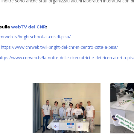
. Inoltre sono anche stati organizzati alcuni laboratori interattivi con d
 sulla
webTV del CNR
:
nrweb.tv/brightschool-al-cnr-di-pisa/
:
https://www.cnrweb.tv/il-bright-del-cnr-in-centro-citta-a-pisa/
https://www.cnrweb.tv/la-notte-delle-ricercatrici-e-dei-ricercatori-a-pis