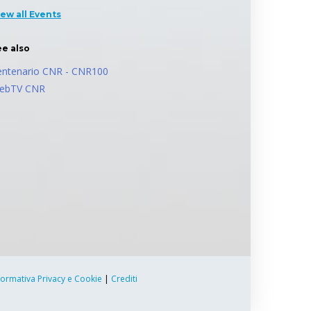
iew all Events
ee also
entenario CNR - CNR100
ebTV CNR
formativa Privacy e Cookie
|
Crediti