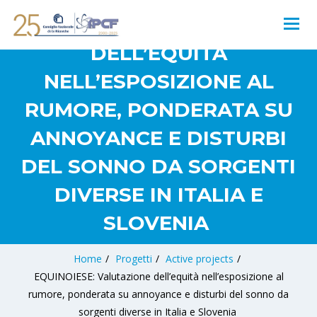
VALUTAZIONE
DELL’EQUITÀ
NELL’ESPOSIZIONE AL
RUMORE, PONDERATA SU
ANNOYANCE E DISTURBI
DEL SONNO DA SORGENTI
DIVERSE IN ITALIA E
SLOVENIA
Home
/
Progetti
/
Active projects
/
EQUINOIESE: Valutazione dell’equità nell’esposizione al
rumore, ponderata su annoyance e disturbi del sonno da
sorgenti diverse in Italia e Slovenia