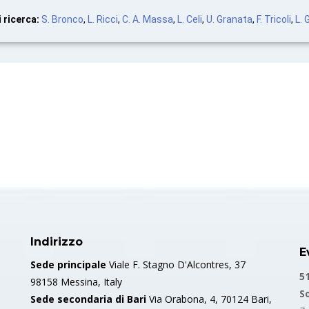
 ricerca:
S. Bronco
,
L. Ricci
,
C. A. Massa
,
L. Celi
,
U. Granata
,
F. Tricoli
,
L. 
Indirizzo
E
Sede principale
Viale F. Stagno D'Alcontres, 37
5
98158 Messina, Italy
S
Sede secondaria di Bari
Via Orabona, 4, 70124 Bari,