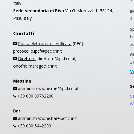
7 
Italy
Sede secondaria di Pisa
Via G. Moruzzi, 1, 56124,
I
Pisa, Italy
9
S
Contatti
L
Posta elettronica certificata
(PEC):
30
protocollo.ipcf@pec.cnr.it
G
Direttore
: direttore@ipcf.cnr.it;
21
onofrio.marago@cnr.it
V
Messina
S
amministrazione.me@ipcf.cnr.it
+39 090 39762200
C
W
Bari
amministrazione.ba@ipcf.cnr.it
+39 080 5442209