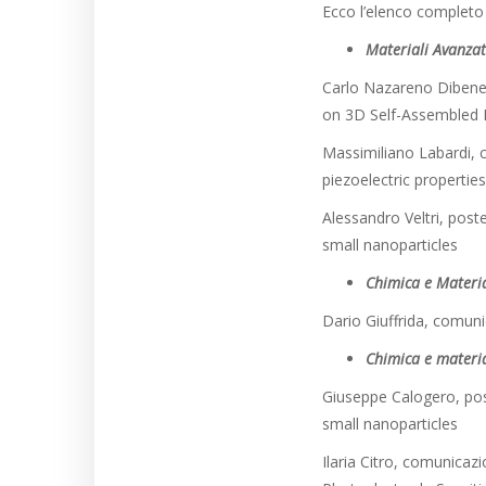
Ecco l’elenco completo d
Materiali Avanzat
Carlo Nazareno Dibened
on 3D Self-Assembled P
Massimiliano Labardi, 
piezoelectric properties
Alessandro Veltri, post
small nanoparticles
Chimica e Material
Dario Giuffrida, comuni
Chimica e materia
Giuseppe Calogero, post
small nanoparticles
Ilaria Citro, comunicaz