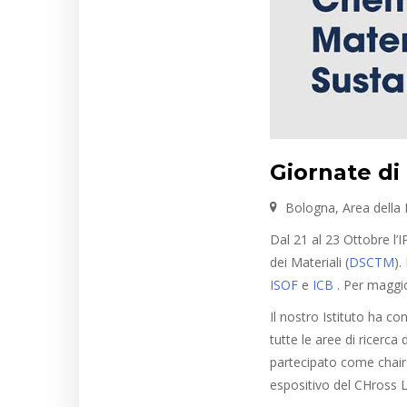
Giornate d
Bologna, Area della
Dal 21 al 23 Ottobre l’
dei Materiali (
DSCTM
).
ISOF
e
ICB
. Per maggio
Il nostro Istituto ha c
tutte le aree di ricer
partecipato come chairs
espositivo del CHross L