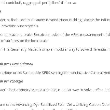
ei contributi, raggruppati per “pillars” di ricerca:
i
etto, flash communication: Beyond Nano Building Blocks: the Influe
erovskite Supercrystals
comunicazione orale: Electrical modes of the AFM: measurement of di
 of surfaces on the local scale
er: The Geometry Matrix: a simple, modular way to solve differential m
i per i Beni Culturali
cazione orale: Sustainable SERS sensing for non-invasive Cultural Her
li per l’Energia
er: The Geometry Matrix: a simple, modular way to solve differential
ione orale: Advancing Dye-Sensitized Solar Cells: Utilizing Carbon Dot