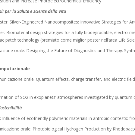
zation and Increase PhotoelectroChemical Efficiency
i per la Salute e scienze della Vita
ster: Silver-Engineered Nanocomposites: Innovative Strategies for An
ster: Biomaterial design strategies for a fully biodegradable, electro-
ac patch technology (premiato come miglior poster nell’area Life Sci
azione orale: Designing the Future of Diagnostics and Therapy: Synth
omputazionale
icazione orale: Quantum effects, charge transfer, and electric field
ormation of SO2 in exoplanets’ atmospheres investigated by quantum 
ostenibilità
Influence of ecofriendly polymeric materials in antropic contests: fr
unicazione orale: Photobiological Hydrogen Production by Rhodobact