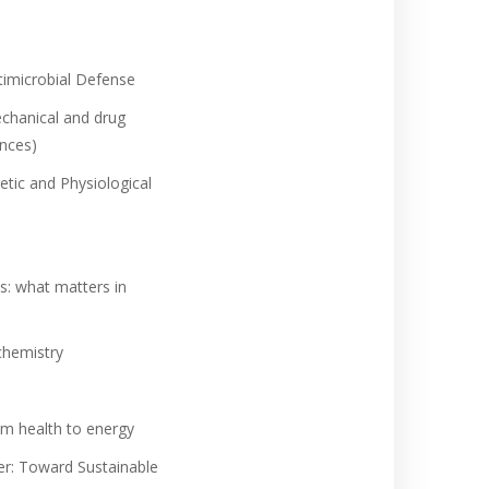
timicrobial Defense
mechanical and drug
ences)
etic and Physiological
s: what matters in
chemistry
om health to energy
er: Toward Sustainable