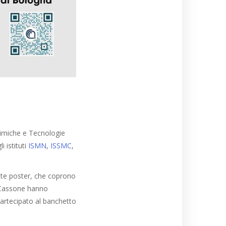
himiche e Tecnologie
 istituti
ISMN
,
ISSMC
,
ette poster, che coprono
e Cassone hanno
partecipato al banchetto