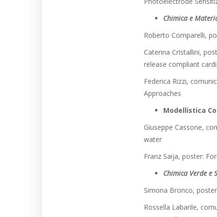
Photoelectrode Sensiti
Chimica e Material
Roberto Comparelli, po
Caterina Cristallini, po
release compliant cardi
Federica Rizzi, comunic
Approaches
Modellistica C
Giuseppe Cassone, comun
water
Franz Saija, poster: F
Chimica Verde e S
Simona Bronco, poster: 
Rossella Labarile, com