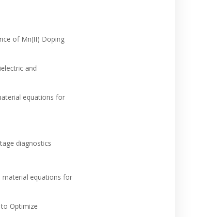
nce of Mn(II) Doping
electric and
aterial equations for
itage diagnostics
 material equations for
s to Optimize